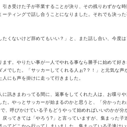
、引き受けた子が卒業することが決り、その残りわずかな時
ミーティングで話し合うことになりました。それでも決った
したくないけど辞めてもいい？」と、また話し合い、今度は
ります。やりたい事が一人でやれる事なら勝手に始めて好き
ダメでした。「サッカーしてくれる人ぉ?？！」と元気な声
た人にも声を掛けに走って行きました。
人に訊きまわってる間に、返事をしてくれた人は、お喋りや
した。やっとサッカーが始まるのかと思うと、「分かったわ
しで、呼びかけている子もどうやって始めればいいのかが分
、戻ってきては「やろう?」と言っていますが、集まった子
怒ってどこかへ行ってしまいました。集まっている子達はい