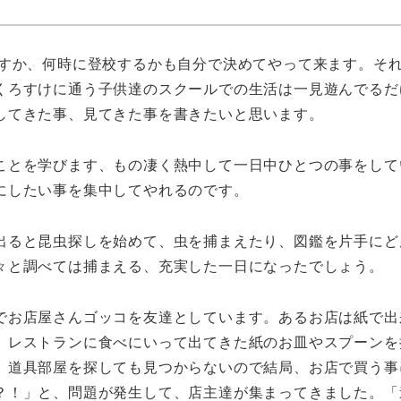
すか、何時に登校するかも自分で決めてやって来ます。そ
くろすけに通う子供達のスクールでの生活は一見遊んでるだ
してきた事、見てきた事を書きたいと思います。
ことを学びます、もの凄く熱中して一日中ひとつの事をして
にしたい事を集中してやれるのです。
出ると昆虫探しを始めて、虫を捕まえたり、図鑑を片手にど
々と調べては捕まえる、充実した一日になったでしょう。
でお店屋さんゴッコを友達としています。あるお店は紙で出
。レストランに食べにいって出てきた紙のお皿やスプーンを
、道具部屋を探しても見つからないので結局、お店で買う事
？！」と、問題が発生して、店主達が集まってきました。「