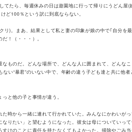
してたら、毎週休みの日は遊園地に行って帰りにうどん屋(娘
うけど100％という訳に到底ならない。
クリ)。まあ、結果として私と妻の印象が娘の中で｢自分を
のだ！（・・・）。
重なものだ。どんな場所で、どんな人に囲まれて、どんなこ
｣でもない“暴君”のいない中で、年齢の違う子ども達と共に
ょっと他の子と事情が違う。
れた時から一緒に連れて行かれていた。みんなにかわいがっ
になりたい」と望むようになった。彼女は母についていって
ろすけのことに責任を持たなくてもよかった。掃除やごみ当