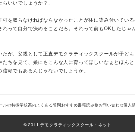
たらいいでしょうか？」
許可を取らなければならなかったことが体に染み付いている
それって自分で決めることだろ。それって前もOKしたじゃ
いたが、父親として正直デモクラティックスクールが子ども
生たちを見て、娘にもこんな人に育ってほしいなぁとほんと
つ信頼でもあるんじゃないでしょうか。
ールの特徴
学校案内
よくある質問
おすすめ書籍
読み物
お問い合わせ
個人
©️ 2011 デモクラティックスクール・ネット